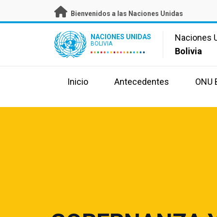
Skip
Bienvenidos a las Naciones Unidas
to
main
UN Logo
Naciones 
NACIONES UNIDAS
content
BOLIVIA
Bolivia
Inicio
Antecedentes
ONU B