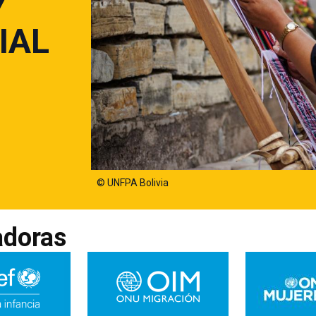
Y
IAL
© UNFPA Bolivia
adoras