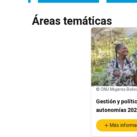
Áreas temáticas
© ONU Mujeres Boliv
Gestión y políti
autonomías 202
Más informa