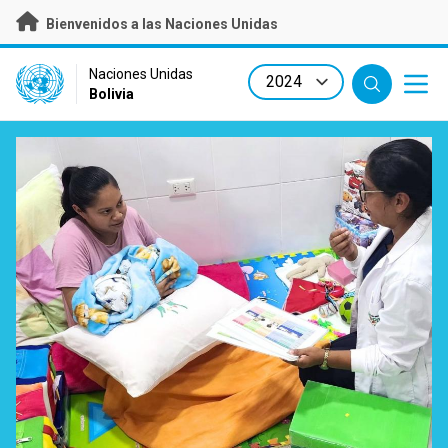
Skip
Bienvenidos a las Naciones Unidas
to
main
content
UN Logo
Naciones Unidas
Bolivia